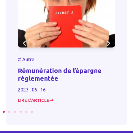
#
#
Autre
D
Rémunération de l’épargne
S
réglementée
p
2023 . 06 . 16
20
LIRE L’ARTICLE
LI