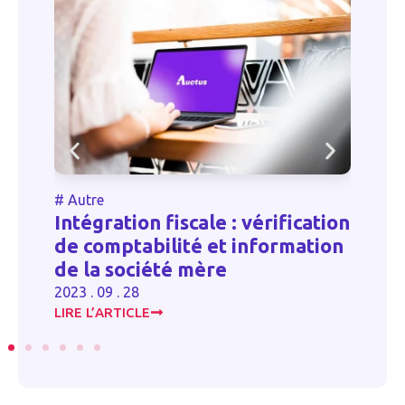
#
Santé
érification
Obligation pour une
nformation
association de s’inscrire co
représentant d’intérêts
2024 . 11 . 27
LIRE L’ARTICLE