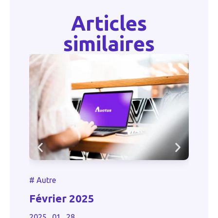
Articles
similaires
#
#
Autre
le
L
Février 2025
d
2025 . 01 . 28