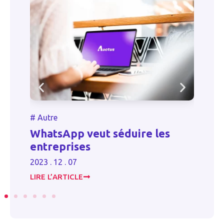
#
Autre
#
s
WhatsApp veut séduire les
C
entreprises
e
2023 . 12 . 07
20
LIRE L’ARTICLE
LI