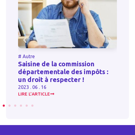
#
Autre
#
Saisine de la commission
R
départementale des impôts :
po
un droit à respecter !
e
2023 . 06 . 16
20
LIRE L’ARTICLE
LI