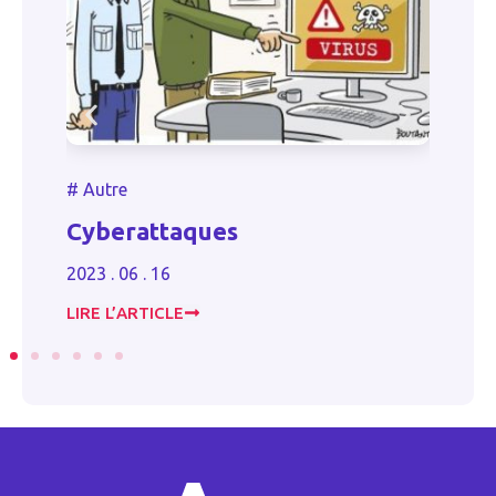
#
Autr
#
Autre
Modal
Cyberattaques
de p
en pl
2023 . 06 . 16
2023 . 0
LIRE L’ARTICLE
LIRE L’