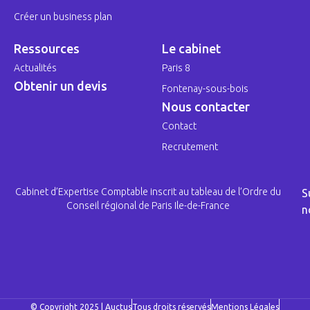
Créer un business plan
Ressources
Le cabinet
Actualités
Paris 8
Obtenir un devis
Fontenay-sous-bois
Nous contacter
Contact
Recrutement
Cabinet d’Expertise Comptable inscrit au tableau de l’Ordre du
S
Conseil régional de Paris Ile-de-France
n
© Copyright 2025 | Auctus
Tous droits réservés
Mentions Légales