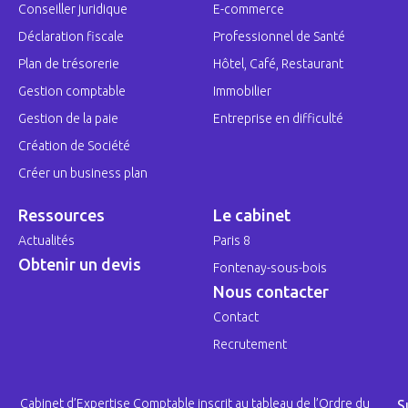
Conseiller juridique
E-commerce
Déclaration fiscale
Professionnel de Santé
Plan de trésorerie
Hôtel, Café, Restaurant
Gestion comptable
Immobilier
Gestion de la paie
Entreprise en difficulté
Création de Société
Créer un business plan
Ressources
Le cabinet
Actualités
Paris 8
Obtenir un devis
Fontenay-sous-bois
Nous contacter
Contact
Recrutement
Cabinet d’Expertise Comptable inscrit au tableau de l’Ordre du
S