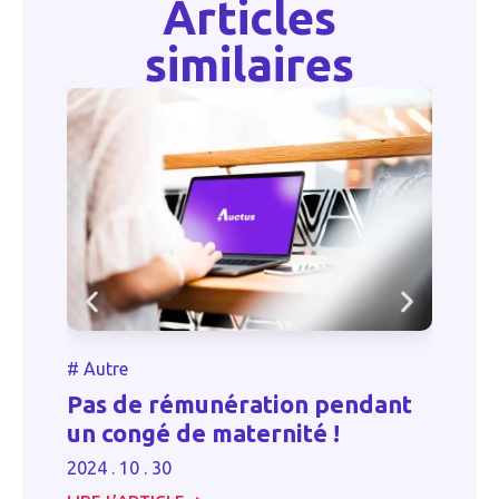
Articles
similaires
#
Autre
#
Pas de rémunération pendant
In
un congé de maternité !
c
2024 . 10 . 30
20