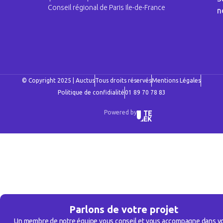
Conseil régional de Paris Ile-de-France
n
© Copyright 2025 | Auctus
Tous droits réservés
Mentions Légales
Politique de confidialité
01 89 70 78 83
Powered by
Parlons de votre projet
Un membre de notre équipe vous conseil et vous accompagne dans v