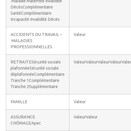
Maladie Maternité Invalidité
DécèsComplémentaire
SantéComplémentaire
Incapacité Invalidité Décès
ACCIDENTS DU TRAVAIL –
Valeur
MALADIES
PROFESSIONNELLES
RETRAITESécurité sociale
ValeurValeurValeurValeurVale
plafonnéeSécurité sociale
déplafonnéeComplémentaire
Tranche 1Complémentaire
Tranche 2Supplémentaire
FAMILLE
Valeur
ASSURANCE
ValeurValeur
CHÔMAGEApec