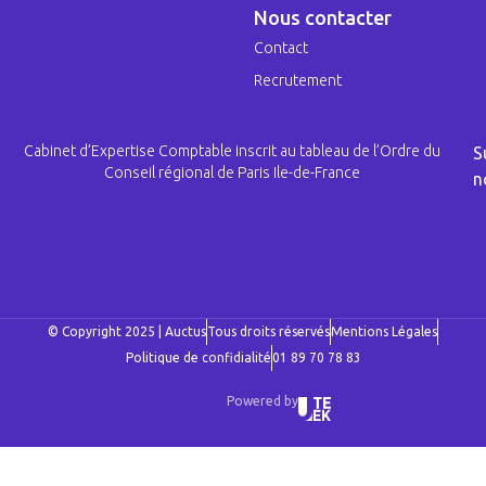
Nous contacter
Contact
Recrutement
Cabinet d’Expertise Comptable inscrit au tableau de l’Ordre du
S
Conseil régional de Paris Ile-de-France
n
© Copyright 2025 | Auctus
Tous droits réservés
Mentions Légales
Politique de confidialité
01 89 70 78 83
Powered by