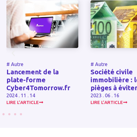
re
#
Autre
cement de la
Société civile
te-forme
immobilière : les
er4Tomorrow.fr
pièges à éviter
. 11 . 14
2023 . 06 . 16
L’ARTICLE
LIRE L’ARTICLE