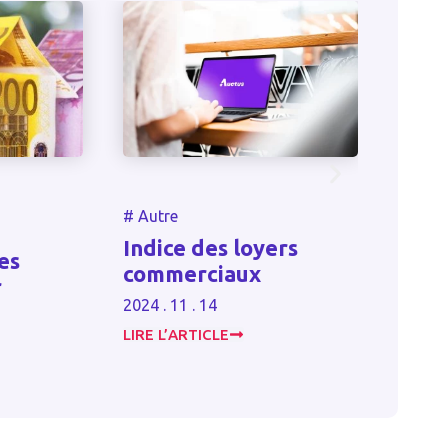
#
Autre
#
Autre
La France 
Indice des loyers
l’appel à 
commerciaux
bientôt la
2024 . 11 . 14
2025 . 01 . 28
LIRE L’ARTICLE
LIRE L’ARTICLE