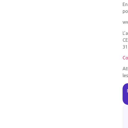
En
po
ww
L’
CE
31
Co
At
le