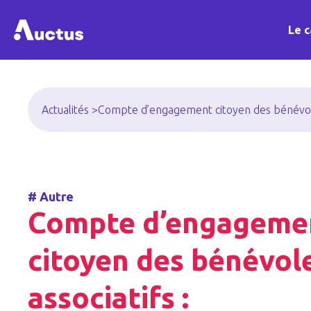
Le c
Actualités >
Compte d’engagement citoyen des bénévoles 
#
Autre
Compte d’engageme
citoyen des bénévol
associatifs :