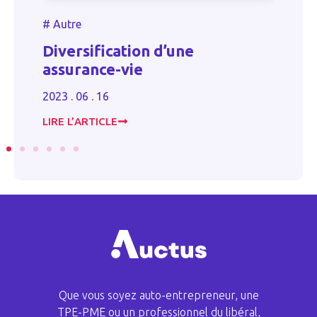
#
#
Autre
U
Diversification d’une
d
assurance-vie
r
e
2023 . 06 . 16
20
LIRE L’ARTICLE
LI
Que vous soyez auto-entrepreneur, une
TPE-PME ou un professionnel du libéral,