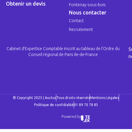
Obtenir un devis
Fontenay-sous-bois
Nous contacter
Contact
Recrutement
Cabinet d’Expertise Comptable inscrit au tableau de l’Ordre du
S
Conseil régional de Paris Ile-de-France
n
© Copyright 2025 | Auctus
Tous droits réservés
Mentions Légales
Politique de confidialité
01 89 70 78 83
Powered by