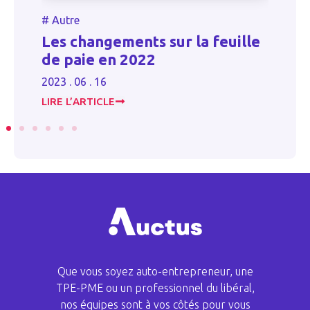
#
Autre
Loi industrie verte : des
euille
nouveautés pour les contrats
d’épargne
2023 . 12 . 07
LIRE L’ARTICLE
Que vous soyez auto-entrepreneur, une
TPE-PME ou un professionnel du libéral,
nos équipes sont à vos côtés pour vous