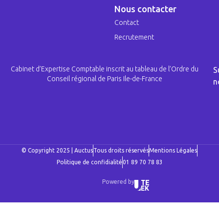
Nous contacter
Contact
Recrutement
Cabinet d’Expertise Comptable inscrit au tableau de l’Ordre du
S
Conseil régional de Paris Ile-de-France
n
© Copyright 2025 | Auctus
Tous droits réservés
Mentions Légales
Politique de confidialité
01 89 70 78 83
Powered by