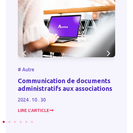
#
Autre
#
de
Communication de documents
R
s
administratifs aux associations
c
2024 . 10 . 30
20
LIRE L’ARTICLE
LI