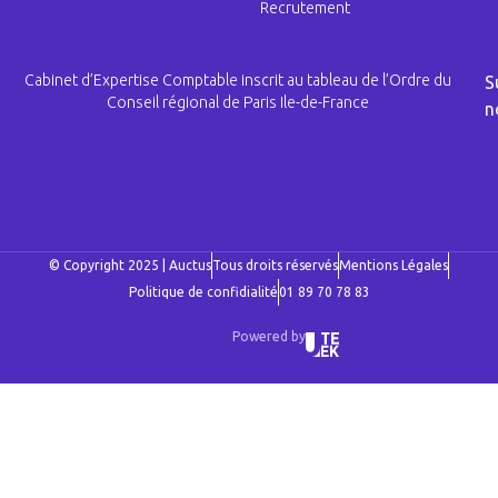
Recrutement
Cabinet d’Expertise Comptable inscrit au tableau de l’Ordre du
S
Conseil régional de Paris Ile-de-France
n
© Copyright 2025 | Auctus
Tous droits réservés
Mentions Légales
Politique de confidialité
01 89 70 78 83
Powered by