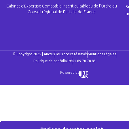
Cabinet d’Expertise Comptable inscrit au tableau de l’Ordre du
S
Conseil régional de Paris Ile-de-France
n
© Copyright 2025 | Auctus
Tous droits réservés
Mentions Légales
Politique de confidialité
01 89 70 78 83
Powered by