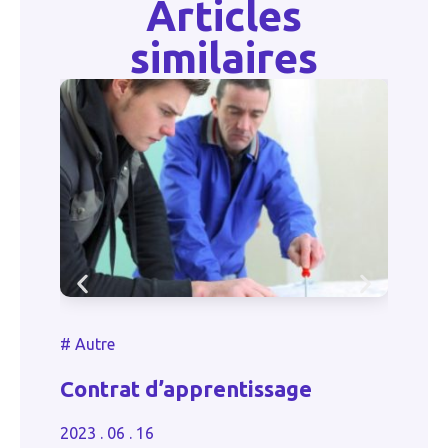
Articles
similaires
#
#
Autre
L
Contrat d’apprentissage
i
é
2023 . 06 . 16
20