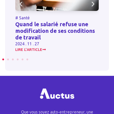
Santé
#
Autre
uand le salarié refuse une
Déduction
dification de ses conditions
logement 
 travail
2024 . 10 . 30
4 . 11 . 27
RE L’ARTICLE
LIRE L’ARTICL
Que vous soyez auto-entrepreneur, une