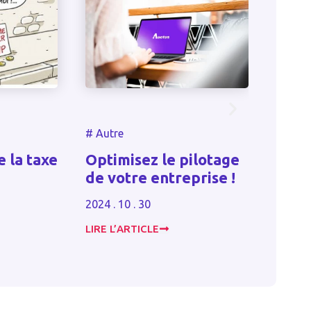
#
Autre
#
Autr
 la taxe
Optimisez le pilotage
Proj
de votre entreprise !
fina
2024 . 10 . 30
2023 . 
LIRE L’ARTICLE
LIRE L