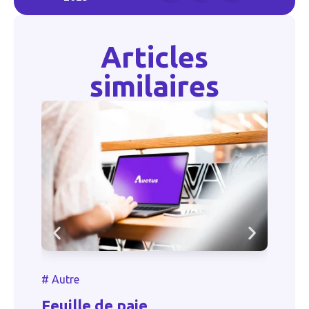
Articles
similaires
#
#
Autre
A
Feuille de paie
d