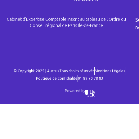
Cabinet d’Expertise Comptable inscrit au tableau de l’Ordre du
S
Conseil régional de Paris Ile-de-France
n
© Copyright 2025 | Auctus
Tous droits réservés
Mentions Légales
Politique de confidialité
01 89 70 78 83
Powered by