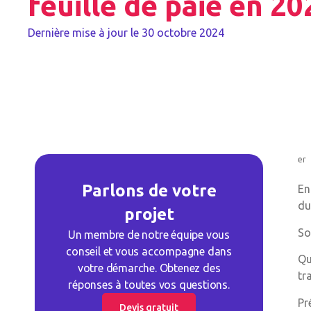
feuille de paie en 20
Dernière mise à jour le
30 octobre 2024
er
Parlons de votre
En
du
projet
So
Un membre de notre équipe vous
conseil et vous accompagne dans
Qu
votre démarche. Obtenez des
tr
réponses à toutes vos questions.
Pr
Devis gratuit