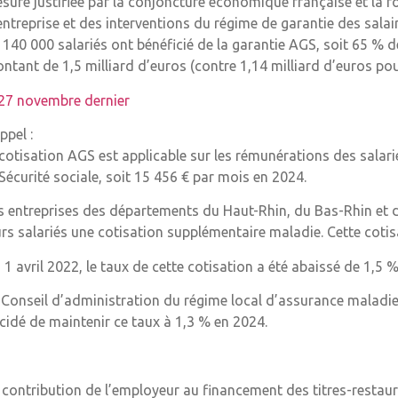
sure justifiée par la conjoncture économique française et la 
entreprise et des interventions du régime de garantie des salaire
 140 000 salariés ont bénéficié de la garantie AGS, soit 65 % 
ntant de 1,5 milliard d’euros (contre 1,14 milliard d’euros pou
 27 novembre dernier
ppel :
 cotisation AGS est applicable sur les rémunérations des salari
 Sécurité sociale, soit 15 456 € par mois en 2024.
s entreprises des départements du Haut-Rhin, du Bas-Rhin et d
urs salariés une cotisation supplémentaire maladie. Cette cotis
 1 avril 2022, le taux de cette cotisation a été abaissé de 1,5 %
 Conseil d’administration du régime local d’assurance maladie 
cidé de maintenir ce taux à 1,3 % en 2024.
 contribution de l’employeur au financement des titres-restaur