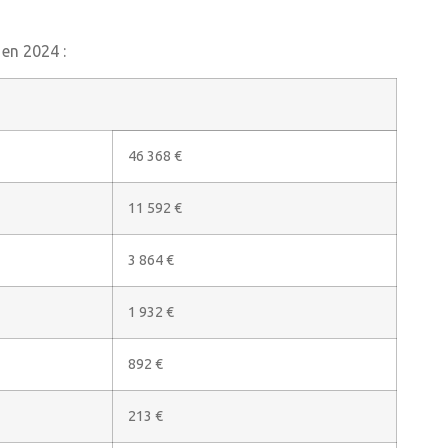
 en 2024 :
46 368 €
11 592 €
3 864 €
1 932 €
892 €
213 €