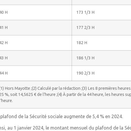
40 H
173 1/3 H
41 H
177 2/3 H
42 H
182 H
43 H
186 1/3 H
44 H
190 2/3 H
(1) Hors Mayotte ;(2) Calculé par la rédaction ;(3) Les 8 premières heure
25 %, soit 14,5625 € de l’heure ;(4) À partir de la 44 heure, les heures 
l’heure.
 plafond de la Sécurité sociale augmente de 5,4 % en 2024.
nsi, au 1 janvier 2024, le montant mensuel du plafond de la Séc