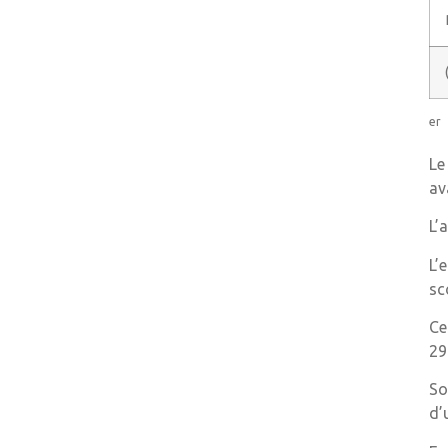
er
Le
av
L’
L’
sc
Ce
29
So
d’