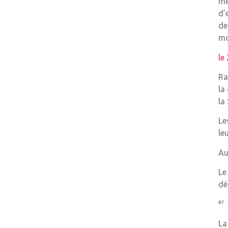
me
d’
de
mo
le
Ra
la
la
Le
le
Au
Le
dé
er
La