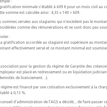
emple :
 gratification minimale s’établit à 609 € pour un mois civil au 
tte somme est calculée ainsi : 4,35 x 140 = 609.
s sommes versées aux stagiaires qui n’excèdent pas le montant
nsidérées comme des rémunérations et ne sont donc pas soumis
noter :
 la gratification accordée au stagiaire est supérieure au montan
ntant effectivement versé et ce montant minimal est soumise à
Association pour la gestion du régime de Garantie des créance
employeur est placé en redressement ou en liquidation judiciai
demnités de licenciement…).
 régime est financé par une cotisation exclusivement à la charg
établit à 0,15 %.
 conseil d’administration de l’AGS a décidé, , de faire passer c