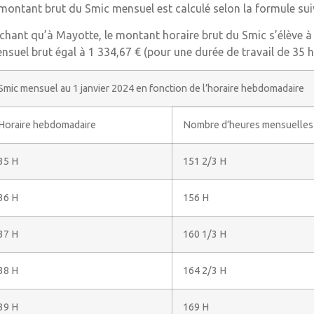
 montant brut du Smic mensuel est calculé selon la formule suiv
chant qu’à Mayotte, le montant horaire brut du Smic s’élève à
nsuel brut égal à 1 334,67 € (pour une durée de travail de 35 h
Smic mensuel au 1 janvier 2024 en fonction de l’horaire hebdomadaire
Horaire hebdomadaire
Nombre d’heures mensuelles
35 H
151 2/3 H
36 H
156 H
37 H
160 1/3 H
38 H
164 2/3 H
39 H
169 H