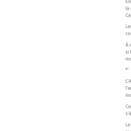
Ex
la
Ce
Le
co
À 
si
mo
er
L’
l’
in
Ce
s’
Le