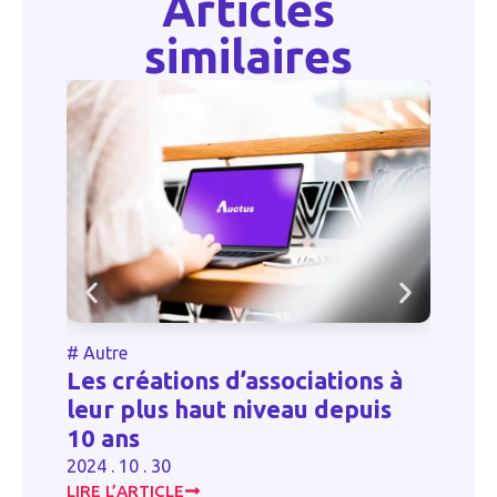
Articles
similaires
#
Autre
#
Autre
Les créations d’associations à
Les déc
leur plus haut niveau depuis
la fin 
10 ans
2023 . 12 .
2024 . 10 . 30
LIRE L’ARTICLE
LIRE L’ART