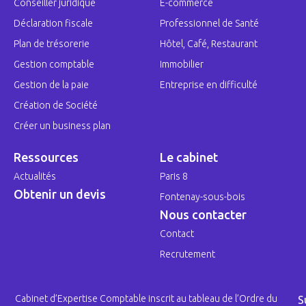
Conseiller juridique
E-commerce
Déclaration fiscale
Professionnel de Santé
Plan de trésorerie
Hôtel, Café, Restaurant
Gestion comptable
Immobilier
Gestion de la paie
Entreprise en difficulté
Création de Société
Créer un business plan
Ressources
Le cabinet
Actualités
Paris 8
Obtenir un devis
Fontenay-sous-bois
Nous contacter
Contact
Recrutement
Cabinet d’Expertise Comptable inscrit au tableau de l’Ordre du
S