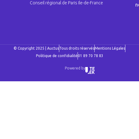
Conseil régional de Paris Ile-de-France
n
© Copyright 2025 | Auctus
Tous droits réservés
Mentions Légales
Politique de confidialité
01 89 70 78 83
Powered by