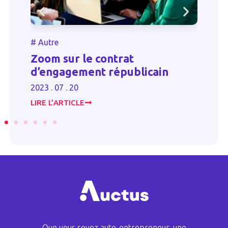
#
Autre
Compétence des tribunaux de
commerce en dernier ressort
2023 . 06 . 16
LIRE L’ARTICLE
Que vous soyez auto-entrepreneur, une