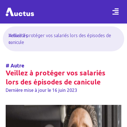
Actualités
Veillez à protéger vos salariés lors des épisodes de
>
canicule
#
Autre
Veillez à protéger vos salariés
lors des épisodes de canicule
Dernière mise à jour le
16 juin 2023