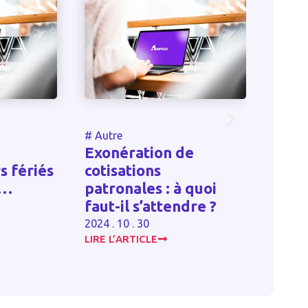
#
Autre
#
Sant
Exonération de
Obli
s fériés
cotisations
recl
e…
patronales : à quoi
prop
faut-il s’attendre ?
d’em
2024 . 10 . 30
2024 . 
LIRE L’ARTICLE
LIRE L