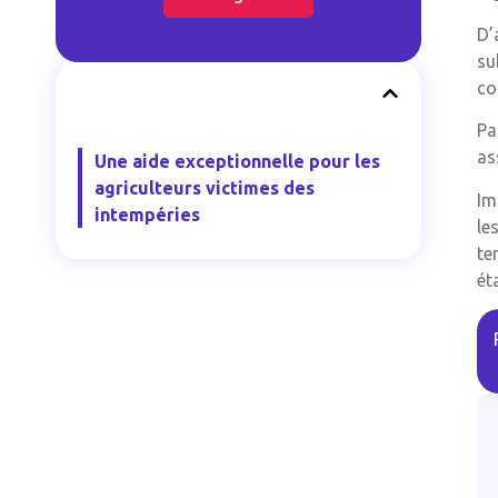
D’
su
co
Pa
as
Une aide exceptionnelle pour les
agriculteurs victimes des
Im
intempéries
le
te
ét