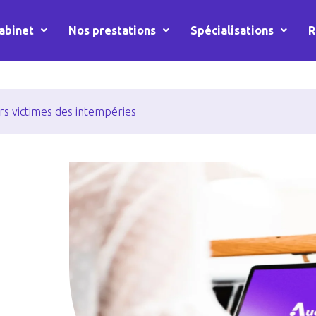
abinet
Nos prestations
Spécialisations
R
urs victimes des intempéries