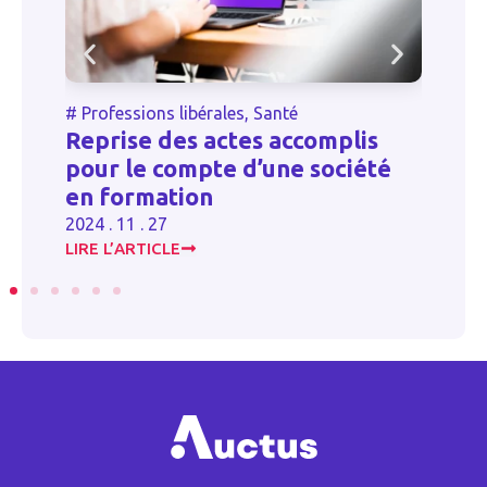
#
Professions libérales
,
Santé
#
Reprise des actes accomplis
G
pour le compte d’une société
c
en formation
as
2024 . 11 . 27
20
LIRE L’ARTICLE
LI