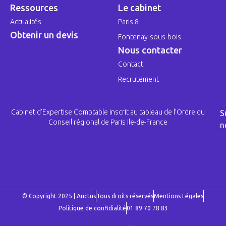
Ressources
Le cabinet
Actualités
Paris 8
Obtenir un devis
Fontenay-sous-bois
Nous contacter
Contact
Recrutement
Cabinet d’Expertise Comptable inscrit au tableau de l’Ordre du
S
Conseil régional de Paris Ile-de-France
n
© Copyright 2025 | Auctus
Tous droits réservés
Mentions Légales
Politique de confidialité
01 89 70 78 83