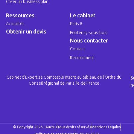
Créer un business plan
Ressources
Le cabinet
Actualités
Paris 8
Obtenir un devis
Fontenay-sous-bois
Nous contacter
Contact
Recrutement
Cabinet d’Expertise Comptable inscrit au tableau de l’Ordre du
S
Conseil régional de Paris Ile-de-France
n
© Copyright 2025 | Auctus
Tous droits réservés
Mentions Légales