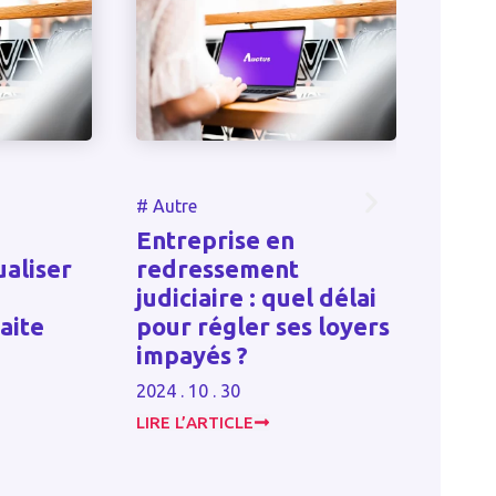
#
Autr
#
Autre
Cont
Entreprise en
d’a
aliser
redressement
dans 
judiciaire : quel délai
cont
aite
pour régler ses loyers
déte
impayés ?
part
2024 . 10 . 30
2024 . 
LIRE L’ARTICLE
LIRE L