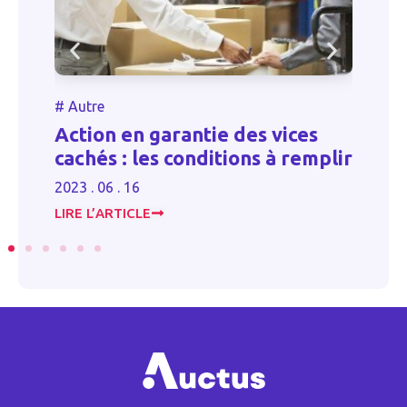
Autre
#
Autre
tion en garantie des vices
La respons
chés : les conditions à remplir
l’associat
3 . 06 . 16
2024 . 10 . 30
RE L’ARTICLE
LIRE L’ARTICL