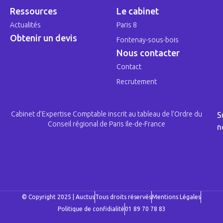
Ressources
Le cabinet
Actualités
Paris 8
Obtenir un devis
Fontenay-sous-bois
Nous contacter
Contact
Recrutement
Cabinet d’Expertise Comptable inscrit au tableau de l’Ordre du
S
Conseil régional de Paris Ile-de-France
n
© Copyright 2025 | Auctus
Tous droits réservés
Mentions Légales
Politique de confidialité
01 89 70 78 83