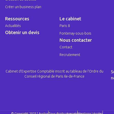
Créer un business plan
Ressources
Le cabinet
Actualités
Paris 8
Obtenir un devis
Fontenay-sous-bois
Nous contacter
Contact
Recrutement
Cabinet d’Expertise Comptable inscrit au tableau de l’Ordre du
S
Conseil régional de Paris Ile-de-France
n
© Copyright 2025 | Auctus
Tous droits réservés
Mentions Légales