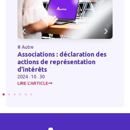
#
Autre
#
Autr
Associations : déclaration des
La li
actions de représentation
titre
d’intérêts
2025 . 0
2024 . 10 . 30
LIRE L’ARTICLE
LIRE L’