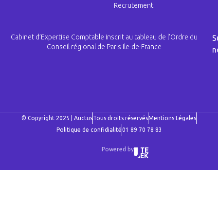
Recrutement
Cabinet d’Expertise Comptable inscrit au tableau de l’Ordre du
S
Conseil régional de Paris Ile-de-France
n
© Copyright 2025 | Auctus
Tous droits réservés
Mentions Légales
Politique de confidialité
01 89 70 78 83
Powered by