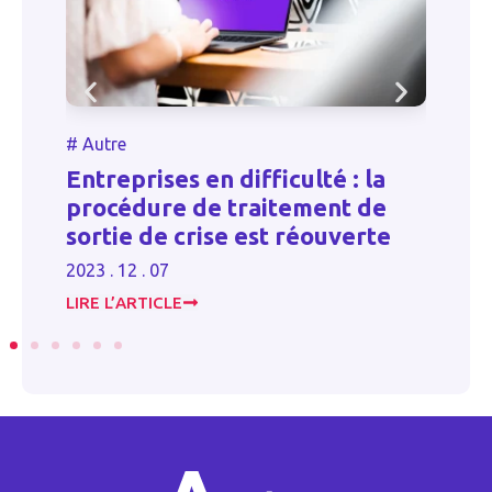
#
Autre
#
Entreprises en difficulté : la
C
procédure de traitement de
d
sortie de crise est réouverte
d
2023 . 12 . 07
20
LIRE L’ARTICLE
LI