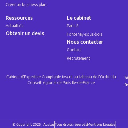
Créer un business plan
Ressources
Le cabinet
Actualités
Paris 8
Obtenir un devis
Fontenay-sous-bois
Nous contacter
Contact
Recrutement
Cabinet d’Expertise Comptable inscrit au tableau de l’Ordre du
S
Conseil régional de Paris Ile-de-France
n
© Copyright 2025 | Auctus
Tous droits réservés
Mentions Légales