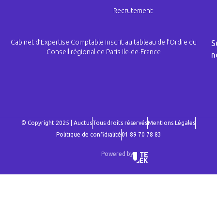
Recrutement
Cabinet d’Expertise Comptable inscrit au tableau de l’Ordre du
S
Conseil régional de Paris Ile-de-France
n
© Copyright 2025 | Auctus
Tous droits réservés
Mentions Légales
Politique de confidialité
01 89 70 78 83
Powered by