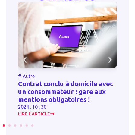
#
Autre
#
Contrat conclu à domicile avec
D
un consommateur : gare aux
c
mentions obligatoires !
c
2024 . 10 . 30
20
LIRE L’ARTICLE
LI