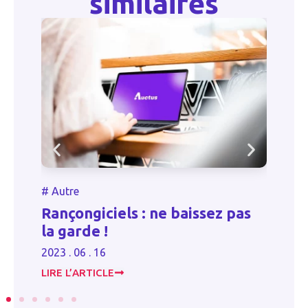
similaires
#
Autre
#
Autre
Rançongiciels : ne baissez pas
PGE rés
la garde !
2023 . 06 .
2023 . 06 . 16
LIRE L’ARTICLE
LIRE L’ART