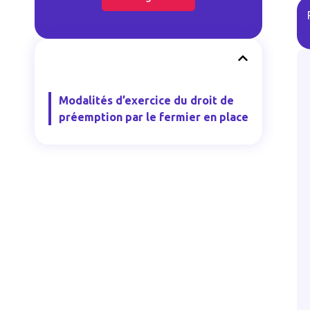
Modalités d’exercice du droit de
préemption par le fermier en place
#
Autre
istrement :
Tenue d’un registre
a date du