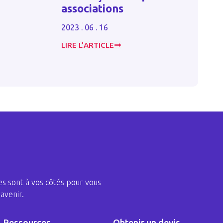
associations
voie 
2023 . 06 . 16
2024 . 
LIRE L’ARTICLE
LIRE L
s sont à vos côtés pour vous
avenir.
Ressources
Obtenir un devis