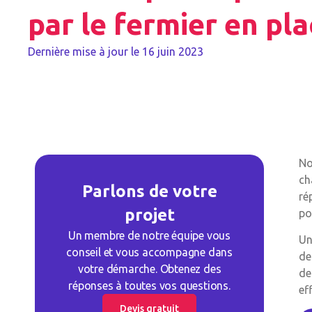
par le fermier en pl
Dernière mise à jour le
16 juin 2023
No
ch
Parlons de votre
ré
projet
po
Un membre de notre équipe vous
Un
conseil et vous accompagne dans
de
votre démarche. Obtenez des
de
réponses à toutes vos questions.
eff
Devis gratuit