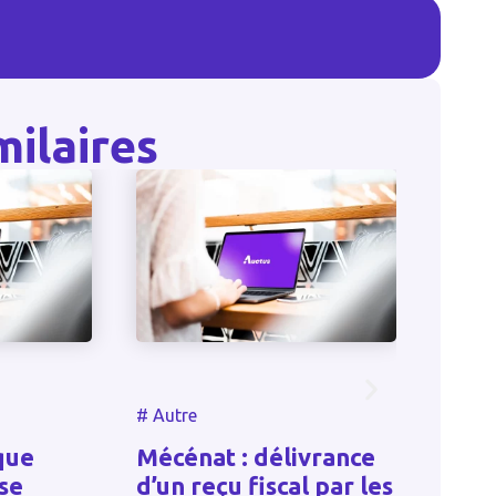
milaires
#
Autre
#
Autr
que
Mécénat : délivrance
Prov
se
d’un reçu fiscal par les
créa