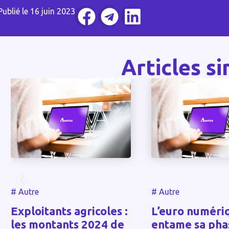
Publié le
16 juin 2023
Articles si
#
Autre
#
Autre
Exploitants agricoles :
L’euro numéri
les montants 2024 de
entame sa pha