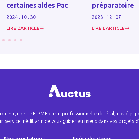
certaines aides Pac
préparatoire
2024 . 10 . 30
2023 . 12 . 07
LIRE L’ARTICLE
LIRE L’ARTICLE
eneur, une TPE-PME ou un professionnel du libéral, nos équipe
 un service inédit afin de vous guider au mieux dans vos projets d’
Nos prestations
Spécialisations