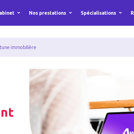
abinet
Nos prestations
Spécialisations
R
rtune immobilière
ent