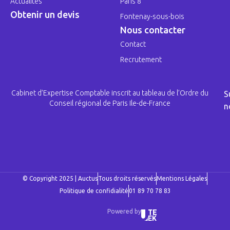
Actualités
Paris 8
Obtenir un devis
Fontenay-sous-bois
Nous contacter
Contact
Recrutement
Cabinet d’Expertise Comptable inscrit au tableau de l’Ordre du
S
Conseil régional de Paris Ile-de-France
n
© Copyright 2025 | Auctus
Tous droits réservés
Mentions Légales
Politique de confidialité
01 89 70 78 83
Powered by