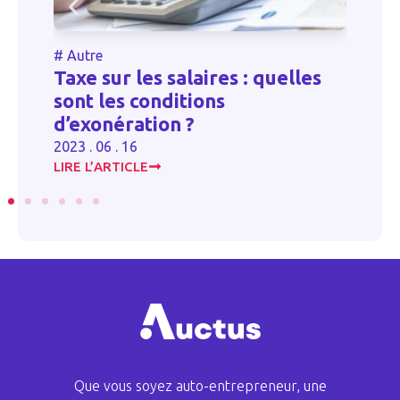
#
Autre
#
Sa
Taxe sur les salaires : quelles
Qui
sont les conditions
de 
d’exonération ?
ass
2023 . 06 . 16
2024 
LIRE L’ARTICLE
LIRE 
Que vous soyez auto-entrepreneur, une