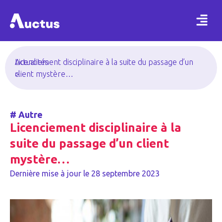
Actualités
Licenciement disciplinaire à la suite du passage d’un
>
client mystère…
#
Autre
Licenciement disciplinaire à la
suite du passage d’un client
mystère…
Dernière mise à jour le
28 septembre 2023