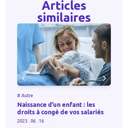
Articles
similaires
#
Autre
#
Naissance d’un enfant : les
La
droits à congé de vos salariés
d
2023 . 06 . 16
20