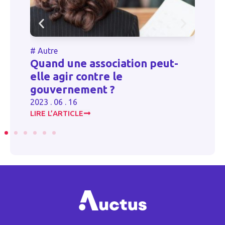
#
Autre
t-
Gare au contrôle fiscal des
déficits !
2023 . 09 . 28
LIRE L’ARTICLE