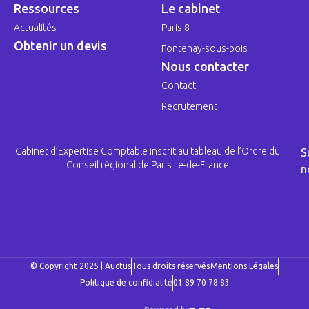
Ressources
Le cabinet
Actualités
Paris 8
Obtenir un devis
Fontenay-sous-bois
Nous contacter
Contact
Recrutement
Cabinet d’Expertise Comptable inscrit au tableau de l’Ordre du
S
Conseil régional de Paris Ile-de-France
n
© Copyright 2025 | Auctus
Tous droits réservés
Mentions Légales
Politique de confidialité
01 89 70 78 83