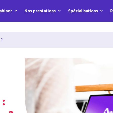
abinet
Nos prestations
Spécialisations
R
 ?
 :