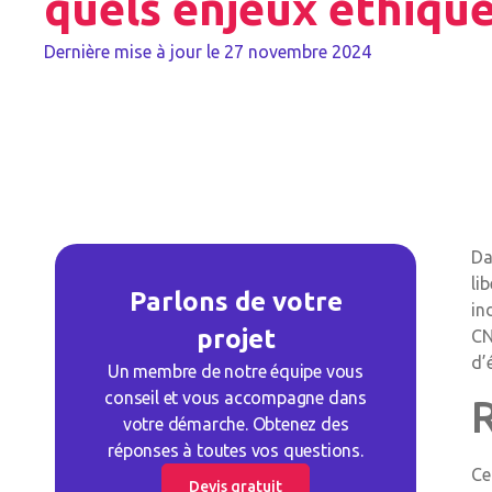
quels enjeux éthique
Dernière mise à jour le
27 novembre 2024
Da
li
Parlons de votre
in
projet
CN
d’
Un membre de notre équipe vous
conseil et vous accompagne dans
R
votre démarche. Obtenez des
réponses à toutes vos questions.
Ce
Devis gratuit