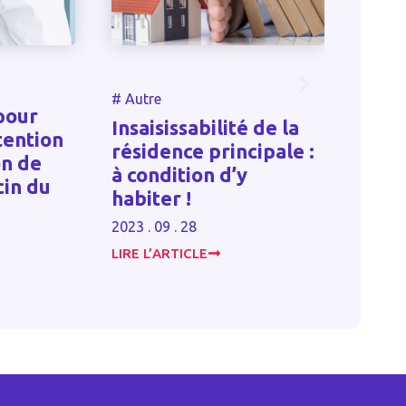
#
Autre
#
Sant
pour
Insaisissabilité de la
Mise
tention
résidence principale :
resp
on de
à condition d’y
assoc
cin du
habiter !
cond
2023 . 09 . 28
2025 . 
LIRE L’ARTICLE
LIRE L