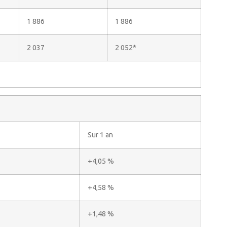
1 886
1 886
2 037
2 052*
Sur 1 an
+4,05 %
+4,58 %
+1,48 %