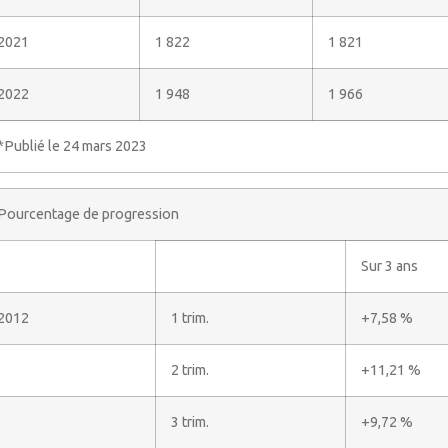
2021
1 822
1 821
2022
1 948
1 966
*Publié le 24 mars 2023
Pourcentage de progression
Sur 3 ans
2012
1 trim.
+7,58 %
2 trim.
+11,21 %
3 trim.
+9,72 %