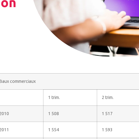
ion
Baux commerciaux
1 trim.
2 trim.
2010
1 508
1 517
2011
1 554
1 593