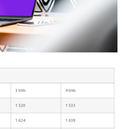
3 trim.
4 trim.
1 520
1 533
1 624
1 638