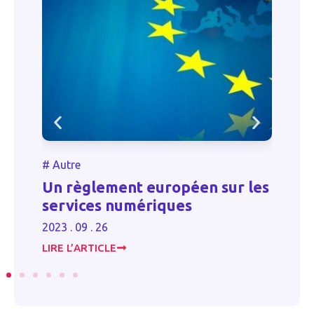
#
Autre
lement européen sur les
Et si vous reco
es numériques
l’alternance ?
 26
2023 . 06 . 16
ICLE
LIRE L’ARTICLE