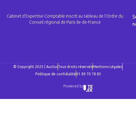
Cabinet d’Expertise Comptable inscrit au tableau de l’Ordre du
S
Conseil régional de Paris Ile-de-France
n
© Copyright 2025 | Auctus
Tous droits réservés
Mentions Légales
Politique de confidialité
01 89 70 78 83
Powered by