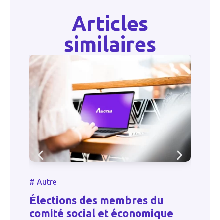
Articles
similaires
#
#
Autre
P
Élections des membres du
d
comité social et économique
au