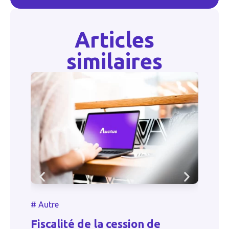
Articles
similaires
#
#
Autre
B
de
Fiscalité de la cession de