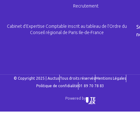
Recrutement
Cabinet d’Expertise Comptable inscrit au tableau de l’Ordre du
S
Conseil régional de Paris Ile-de-France
n
© Copyright 2025 | Auctus
Tous droits réservés
Mentions Légales
Politique de confidialité
01 89 70 78 83
Powered by