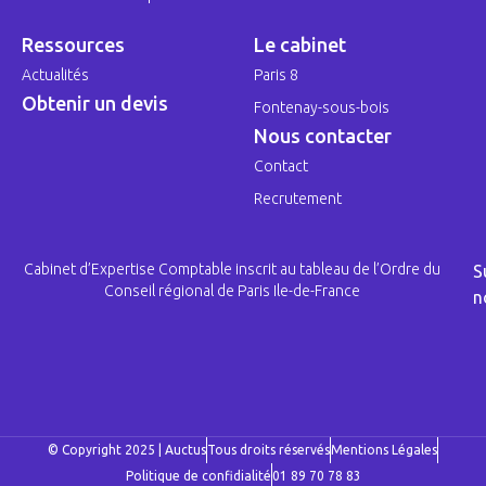
Ressources
Le cabinet
Actualités
Paris 8
Obtenir un devis
Fontenay-sous-bois
Nous contacter
Contact
Recrutement
Cabinet d’Expertise Comptable inscrit au tableau de l’Ordre du
S
Conseil régional de Paris Ile-de-France
n
© Copyright 2025 | Auctus
Tous droits réservés
Mentions Légales
Politique de confidialité
01 89 70 78 83