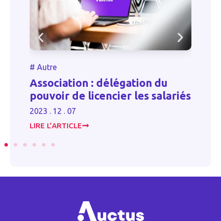
#
Autre
#
A
Association : délégation du
Re
pouvoir de licencier les salariés
d’
2023 . 12 . 07
2023
LIRE L’ARTICLE
LIR