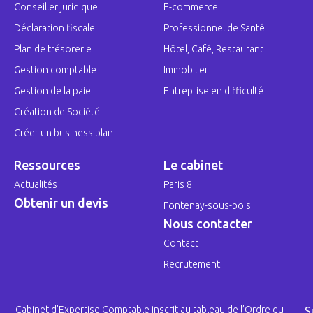
Conseiller juridique
E-commerce
Déclaration fiscale
Professionnel de Santé
Plan de trésorerie
Hôtel, Café, Restaurant
Gestion comptable
Immobilier
Gestion de la paie
Entreprise en difficulté
Création de Société
Créer un business plan
Ressources
Le cabinet
Actualités
Paris 8
Obtenir un devis
Fontenay-sous-bois
Nous contacter
Contact
Recrutement
Cabinet d’Expertise Comptable inscrit au tableau de l’Ordre du
S