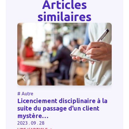
Articles
similaires
#
Autre
#
Licenciement disciplinaire à la
D
suite du passage d’un client
un
mystère…
c
2023 . 09 . 28
20