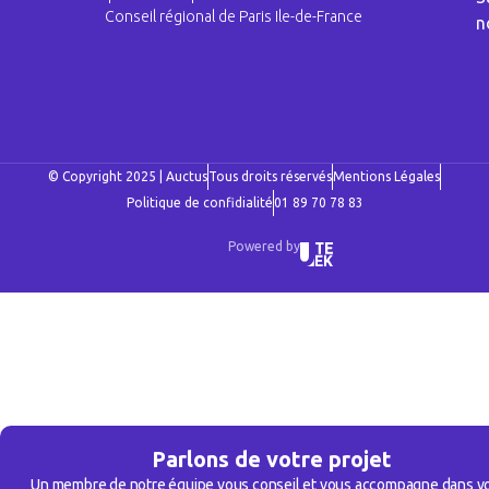
Conseil régional de Paris Ile-de-France
n
© Copyright 2025 | Auctus
Tous droits réservés
Mentions Légales
Politique de confidialité
01 89 70 78 83
Powered by
Parlons de votre projet
Un membre de notre équipe vous conseil et vous accompagne dans v