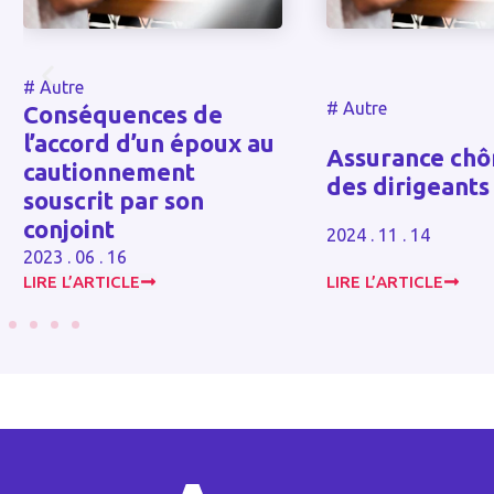
#
Autre
nces de
d’un époux au
Assurance chômage
ement
des dirigeants
par son
2024 . 11 . 14
E
LIRE L’ARTICLE