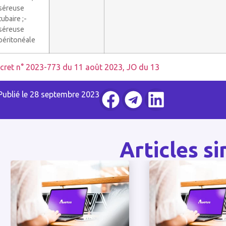
séreuse
tubaire ;-
séreuse
péritonéale
cret n° 2023-773 du 11 août 2023, JO du 13
Publié le
28 septembre 2023
Articles si