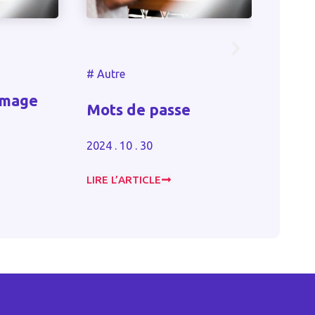
#
Autre
#
Autre
Quand le
gouvernement pe
Mots de passe
dissoudre une
association ?
2024 . 10 . 30
2023 . 12 . 07
LIRE L’ARTICLE
LIRE L’ARTICLE