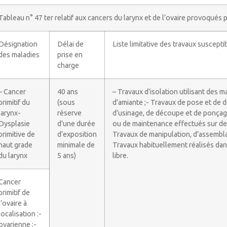
Tableau n° 47 ter relatif aux cancers du larynx et de l’ovaire provoqués 
Désignation
Délai de
Liste limitative des travaux suscept
des maladies
prise en
charge
– Cancer
40 ans
– Travaux d’isolation utilisant des m
primitif du
(sous
d’amiante ;- Travaux de pose et de 
larynx-
réserve
d’usinage, de découpe et de ponçage
Dysplasie
d’une durée
ou de maintenance effectués sur de
primitive de
d’exposition
Travaux de manipulation, d’assembla
haut grade
minimale de
Travaux habituellement réalisés dan
du larynx
5 ans)
libre.
Cancer
primitif de
l’ovaire à
localisation :-
ovarienne ;-