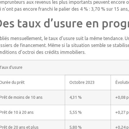
emprunteurs aux revenus les plus importants peuvent encore obt
i n’ont pas encore franchi le palier des 4 % : 3,70 % sur 15 ans
Des taux d’usure en prog
bliés mensuellement, le taux d’usure suit la même tendance. U
ssiers de financement. Même si la situation semble se stabiliser
nditions d’octroi des crédits immobiliers.
Taux d’usure
Durée du prêt
Octobre 2023
Évoluti
Prêt de moins de 10 ans
4,31 %
+0,08 p
Prêt de 10 à 20 ans
5,55 %
+0,27 p
Prêt de 20 ans et plus
5,80 %
+0,24 p