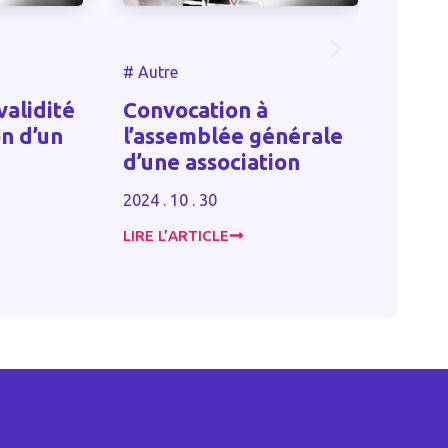
#
Autre
#
Autre
idité
Convocation à
Un plan
d’un
l’assemblée générale
contre 
d’une association
fiscale
2024 . 10 . 30
2023 . 06 .
LIRE L’ARTICLE
LIRE L’ART