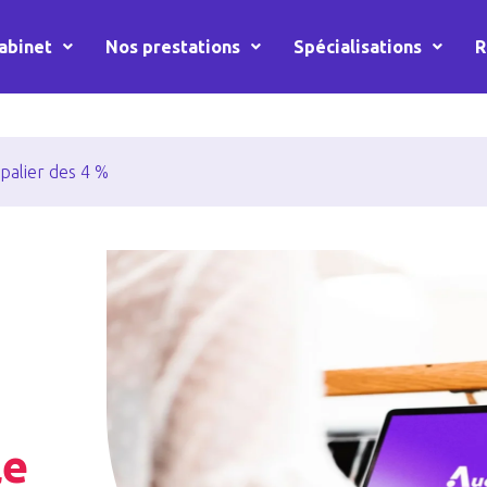
abinet
Nos prestations
Spécialisations
R
 palier des 4 %
le