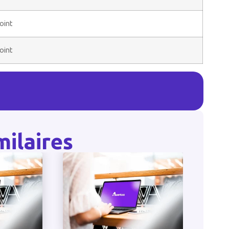
oint
oint
milaires