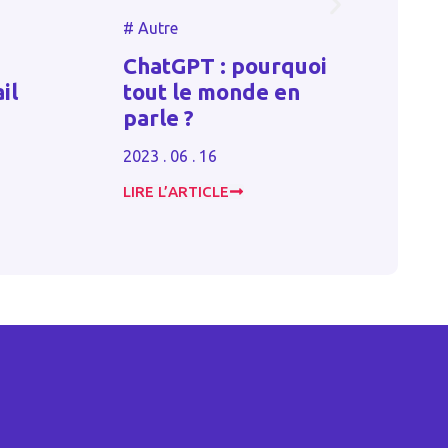
#
Autre
#
Autr
ChatGPT : pourquoi
il
tout le monde en
Juil
parle ?
2023 . 
2023 . 06 . 16
LIRE L’ARTICLE
LIRE L