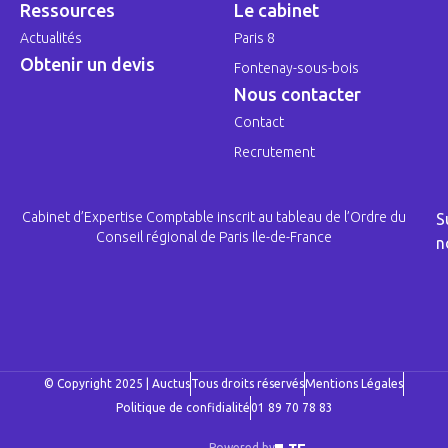
Ressources
Le cabinet
Actualités
Paris 8
Obtenir un devis
Fontenay-sous-bois
Nous contacter
Contact
Recrutement
Cabinet d’Expertise Comptable inscrit au tableau de l’Ordre du
S
Conseil régional de Paris Ile-de-France
n
© Copyright 2025 | Auctus
Tous droits réservés
Mentions Légales
Politique de confidialité
01 89 70 78 83
Powered by