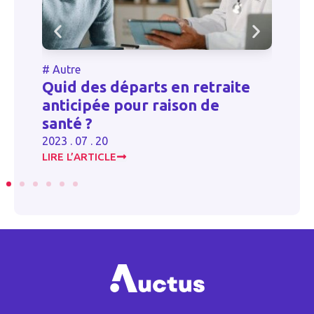
#
Autre
#
t
Quid des départs en retraite
M
anticipée pour raison de
a
santé ?
20
2023 . 07 . 20
LIRE L’ARTICLE
LI