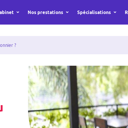
abinet
Nos prestations
Spécialisations
R
onnier ?
u