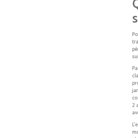
Q
s
Po
tr
pé
su
Pa
cl
pr
ja
co
2 
av
L’
mo