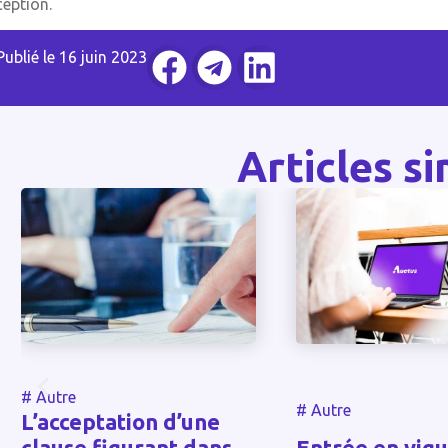
ception.
Publié le
16 juin 2023
Articles si
#
Autre
#
Autre
Entrée en vigueur du