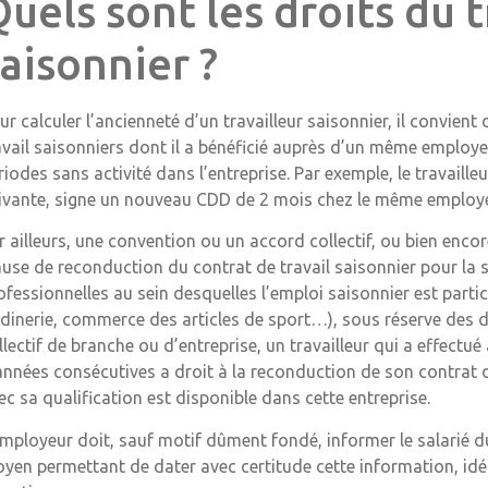
uels sont les droits du t
aisonnier ?
ur calculer l’ancienneté d’un travailleur saisonnier, il convien
avail saisonniers dont il a bénéficié auprès d’un même employe
riodes sans activité dans l’entreprise. Par exemple, le travaill
ivante, signe un nouveau CDD de 2 mois chez le même employeu
r ailleurs, une convention ou un accord collectif, ou bien encor
ause de reconduction du contrat de travail saisonnier pour la
ofessionnelles au sein desquelles l’emploi saisonnier est partic
rdinerie, commerce des articles de sport…), sous réserve des d
llectif de branche ou d’entreprise, un travailleur qui a effec
années consécutives a droit à la reconduction de son contrat d
ec sa qualification est disponible dans cette entreprise.
employeur doit, sauf motif dûment fondé, informer le salarié d
yen permettant de dater avec certitude cette information, i