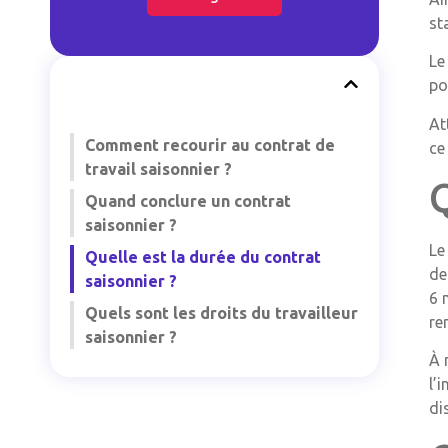
st
Le
po
At
Comment recourir au contrat de
ce
travail saisonnier ?
Q
Quand conclure un contrat
saisonnier ?
Le
Quelle est la durée du contrat
de
saisonnier ?
6 
Quels sont les droits du travailleur
re
saisonnier ?
À 
l’
di