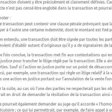
ansaction doivent y être précisément et clairement définies. Ca
acte n’est pas censé être englobé dans la transaction et pourra
noter :
e transaction peut contenir une clause pénale prévoyant que l
yer à l’autre une certaine indemnité, dont le montant est fixé p
en entendu, une transaction doit être signée par toutes les par
nvient d’établir autant d’originaux qu’il y a de signataires de l
e fois conclue, la transaction met fin aux contestations qui en 
 justice pour trancher le litige réglé par la transaction. Elle a a
rties. Sauf si l’action en justice porte sur un point de désacco
nsi, par exemple, une transaction qui règle un litige relatif à la
s une action en justice portant sur l’annulation de la vente f
r la suite, au cas où l’une des parties ne respecterait pas les o
rait en droit de demander la résiliation de la transaction ain
le pourrait également demander au juge qu’il accorde « l’homol
écutoire ; ce qui lui permettrait, par exemple, de faire appel à