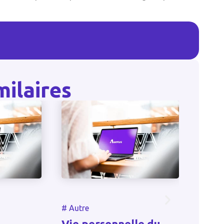
milaires
#
Autre
#
Autr
le du