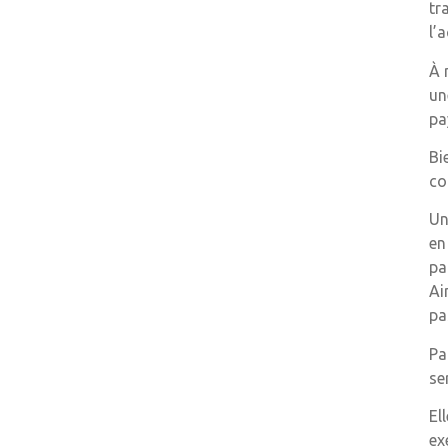
tr
l’
À 
un
pa
Bi
co
Un
en
pa
Ai
pa
Pa
se
El
ex