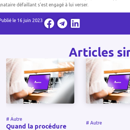
gnataire défaillant s’est engagé à lui verser.
Publié le
16 juin 2023
Articles si
#
Autre
#
Autre
Vie personnel