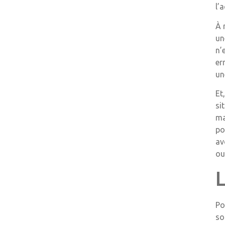
l’
À 
un
n’
er
un
Et
si
ma
po
av
ou
L
Po
so