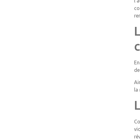
l’
co
re
L
En
de
Ai
la
Co
vi
ré