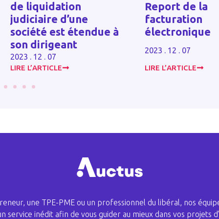
Report de la
salarié et
facturation
licenciement :
électronique
attention prud
2023 . 12 . 07
2024 . 10 . 30
LIRE L’ARTICLE
LIRE L’ARTICLE
eneur, une TPE-PME ou un professionnel du libéral, nos équipe
 un service inédit afin de vous guider au mieux dans vos projets d’