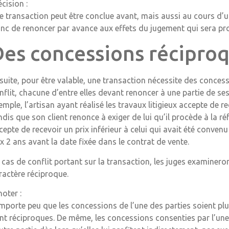
écision :
e transaction peut être conclue avant, mais aussi au cours d’u
nc de renoncer par avance aux effets du jugement qui sera pro
Des concessions récipro
suite, pour être valable, une transaction nécessite des concessi
nflit, chacune d’entre elles devant renoncer à une partie de ses
emple, l’artisan ayant réalisé les travaux litigieux accepte de re
ndis que son client renonce à exiger de lui qu’il procède à la r
cepte de recevoir un prix inférieur à celui qui avait été conven
ix 2 ans avant la date fixée dans le contrat de vente.
 cas de conflit portant sur la transaction, les juges examinero
ractère réciproque.
noter :
 importe peu que les concessions de l’une des parties soient plu
nt réciproques. De même, les concessions consenties par l’une