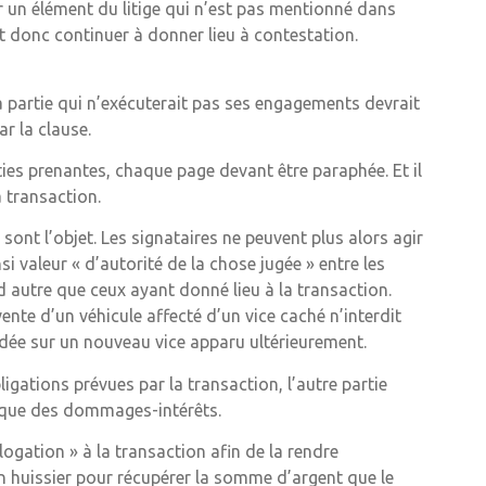
r un élément du litige qui n’est pas mentionné dans
it donc continuer à donner lieu à contestation.
a partie qui n’exécuterait pas ses engagements devrait
ar la clause.
ties prenantes, chaque page devant être paraphée. Et il
a transaction.
sont l’objet. Les signataires ne peuvent plus alors agir
insi valeur « d’autorité de la chose jugée » entre les
rd autre que ceux ayant donné lieu à la transaction.
 vente d’un véhicule affecté d’un vice caché n’interdit
ondée sur un nouveau vice apparu ultérieurement.
bligations prévues par la transaction, l’autre partie
si que des dommages-intérêts.
ogation » à la transaction afin de la rendre
 un huissier pour récupérer la somme d’argent que le