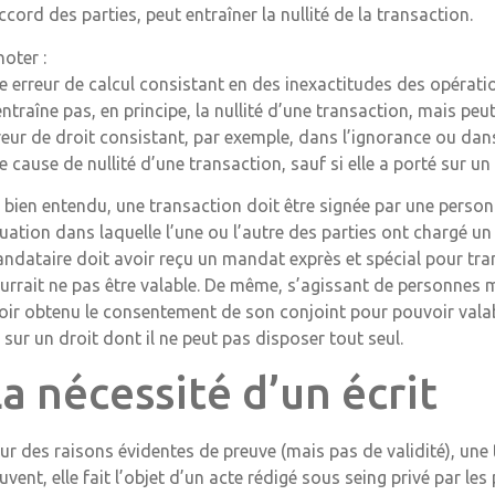
accord des parties, peut entraîner la nullité de la transaction.
noter :
e erreur de calcul consistant en des inexactitudes des opération
entraîne pas, en principe, la nullité d’une transaction, mais p
reur de droit consistant, par exemple, dans l’ignorance ou dans
e cause de nullité d’une transaction, sauf si elle a porté sur un
, bien entendu, une transaction doit être signée par une personne
tuation dans laquelle l’une ou l’autre des parties ont chargé un
ndataire doit avoir reçu un mandat exprès et spécial pour tr
urrait ne pas être valable. De même, s’agissant de personnes 
oir obtenu le consentement de son conjoint pour pouvoir vala
 sur un droit dont il ne peut pas disposer tout seul.
a nécessité d’un écrit
ur des raisons évidentes de preuve (mais pas de validité), une t
uvent, elle fait l’objet d’un acte rédigé sous seing privé par les 