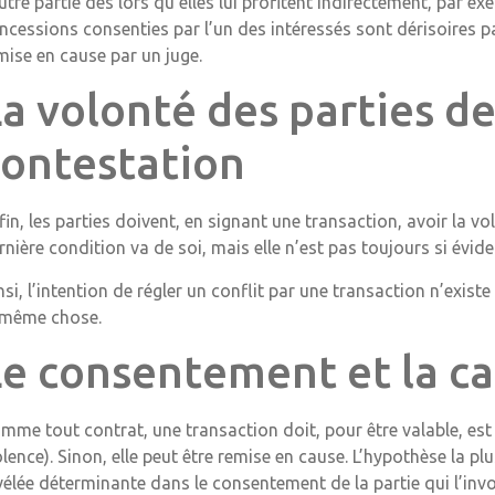
autre partie dès lors qu’elles lui profitent indirectement, par ex
ncessions consenties par l’un des intéressés sont dérisoires par
mise en cause par un juge.
a volonté des parties de
contestation
fin, les parties doivent, en signant une transaction, avoir la vo
rnière condition va de soi, mais elle n’est pas toujours si évi
nsi, l’intention de régler un conflit par une transaction n’exis
 même chose.
Le consentement et la ca
mme tout contrat, une transaction doit, pour être valable, est
olence). Sinon, elle peut être remise en cause. L’hypothèse la plus
vélée déterminante dans le consentement de la partie qui l’invo